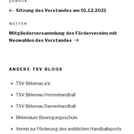
Vorheriger
ZURÜCK
Navigation
Beitrag
Sitzung des Vorstandes am 01.12.2021
Nächster
WEITER
Beitrag
Mitgliederversammlung des Fördervereins mit
Neuwahlen des Vorstandes
ANDERE TSV BLOGS
TSV Birkenau e.V.
TSV Birkenau Herrenhandball
TSV Birkenau Damenhandball
Birkenauer Bewegungsschule
Verein zur Förderung des weiblichen Handballsports